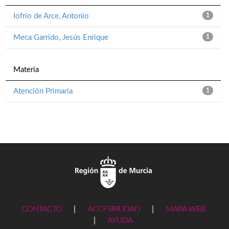
Iofrío de Arce, Antonio
1
Meca Garrido, Jesús Enrique
1
Materia
Atención Primaria
1
CONTACTO
|
ACCESIBILIDAD
|
MAPA WEB
|
AYUDA