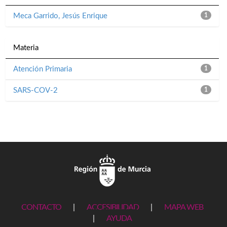
Meca Garrido, Jesús Enrique
1
Materia
Atención Primaria
1
SARS-COV-2
1
CONTACTO
|
ACCESIBILIDAD
|
MAPA WEB
|
AYUDA