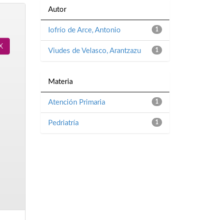
Autor
Iofrío de Arce, Antonio
1
Viudes de Velasco, Arantzazu
1
Materia
Atención Primaria
1
Pedriatría
1