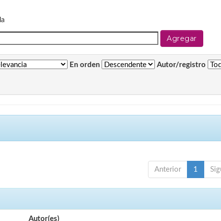
da
En orden
Autor/registro
Anterior
1
Sig
Autor(es)