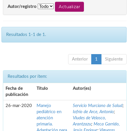
Autor/registro
Resultados 1-1 de 1.
Anterior
1
Siguiente
Resultados por ítem:
Fecha de
Título
Autor(es)
publicación
26-mar-2020
Manejo
Servicio Murciano de Salud
;
pediátrico en
Iofrío de Arce, Antonio
;
atención
Viudes de Velasco,
primaria.
Arantzazu
;
Meca Garrido,
Adaptación para
Jesús Enrique
;
Vigueras