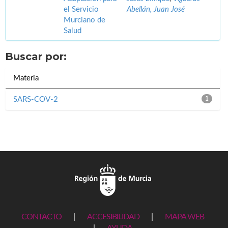
el Servicio
Abellán, Juan José
Murciano de
Salud
Buscar por:
Materia
SARS-COV-2
1
CONTACTO
|
ACCESIBILIDAD
|
MAPA WEB