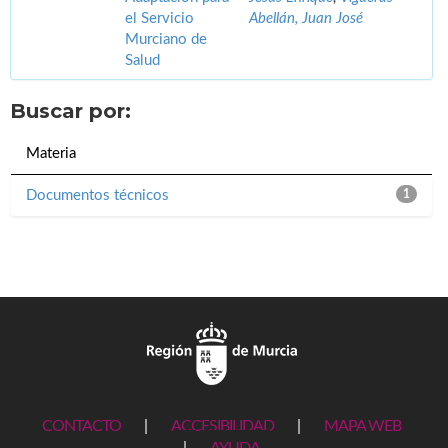
el Servicio
Abellán, Juan José
Murciano de
Salud
Buscar por:
Materia
Documentos técnicos
1
CONTACTO
|
ACCESIBILIDAD
|
MAPA WEB