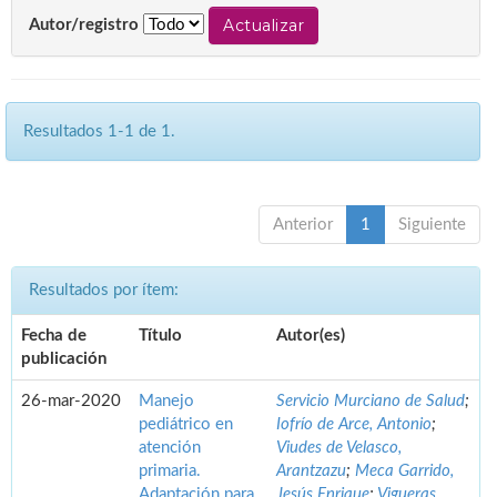
Autor/registro
Resultados 1-1 de 1.
Anterior
1
Siguiente
Resultados por ítem:
Fecha de
Título
Autor(es)
publicación
26-mar-2020
Manejo
Servicio Murciano de Salud
;
pediátrico en
Iofrío de Arce, Antonio
;
atención
Viudes de Velasco,
primaria.
Arantzazu
;
Meca Garrido,
Adaptación para
Jesús Enrique
;
Vigueras