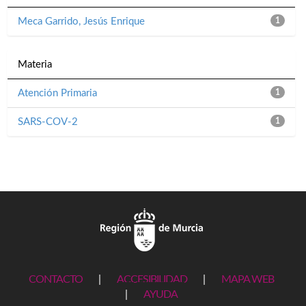
Meca Garrido, Jesús Enrique
1
Materia
Atención Primaria
1
SARS-COV-2
1
CONTACTO
|
ACCESIBILIDAD
|
MAPA WEB
|
AYUDA