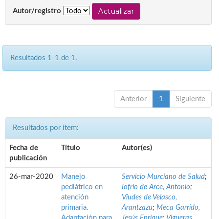
Autor/registro
Resultados 1-1 de 1.
Anterior
1
Siguiente
Resultados por ítem:
Fecha de
Título
Autor(es)
publicación
26-mar-2020
Manejo
Servicio Murciano de Salud
;
pediátrico en
Iofrío de Arce, Antonio
;
atención
Viudes de Velasco,
primaria.
Arantzazu
;
Meca Garrido,
Adaptación para
Jesús Enrique
;
Vigueras