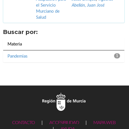
el Servicio
Abellán, Juan José
Murciano de
Salud
Buscar por:
Materia
Pandemias
1
CONTACTO
|
ACCESIBILIDAD
|
MAPA WEB