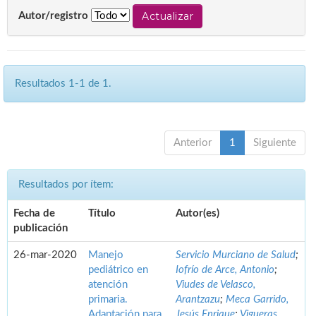
Autor/registro
Resultados 1-1 de 1.
Anterior
1
Siguiente
Resultados por ítem:
Fecha de
Título
Autor(es)
publicación
26-mar-2020
Manejo
Servicio Murciano de Salud
;
pediátrico en
Iofrío de Arce, Antonio
;
atención
Viudes de Velasco,
primaria.
Arantzazu
;
Meca Garrido,
Adaptación para
Jesús Enrique
;
Vigueras