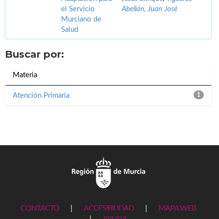
el Servicio
Abellán, Juan José
Murciano de
Salud
Buscar por:
Materia
Atención Primaria
1
CONTACTO
|
ACCESIBILIDAD
|
MAPA WEB