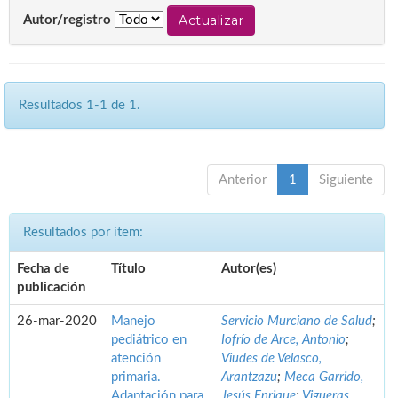
Autor/registro
Resultados 1-1 de 1.
Anterior
1
Siguiente
Resultados por ítem:
Fecha de
Título
Autor(es)
publicación
26-mar-2020
Manejo
Servicio Murciano de Salud
;
pediátrico en
Iofrío de Arce, Antonio
;
atención
Viudes de Velasco,
primaria.
Arantzazu
;
Meca Garrido,
Adaptación para
Jesús Enrique
;
Vigueras