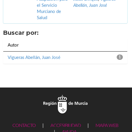
el Servicio
Abellán, Juan José
Murciano de
Salud
Buscar por:
Autor
Vigueras Abellán, Juan José
1
CONTACTO
|
ACCESIBILIDAD
|
MAPA WEB