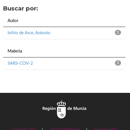
Buscar por:
Autor
Iofrío de Arce, Antonio
1
Materia
SARS-COV-2
1