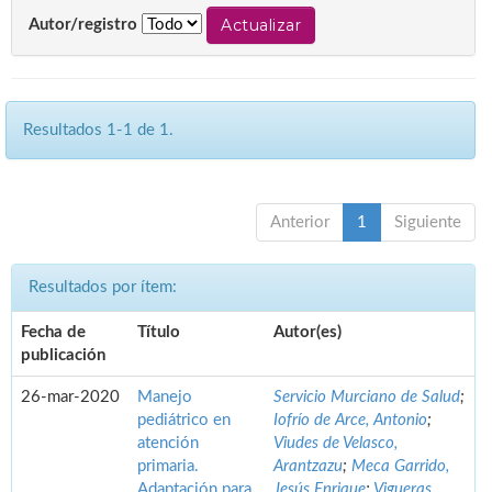
Autor/registro
Resultados 1-1 de 1.
Anterior
1
Siguiente
Resultados por ítem:
Fecha de
Título
Autor(es)
publicación
26-mar-2020
Manejo
Servicio Murciano de Salud
;
pediátrico en
Iofrío de Arce, Antonio
;
atención
Viudes de Velasco,
primaria.
Arantzazu
;
Meca Garrido,
Adaptación para
Jesús Enrique
;
Vigueras