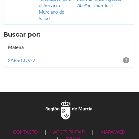
el Servicio
Abellán, Juan José
Murciano de
Salud
Buscar por:
Materia
SARS-COV-2
1
CONTACTO
|
ACCESIBILIDAD
|
MAPA WEB