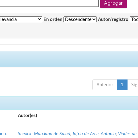
En orden
Autor/registro
Anterior
1
Sig
Autor(es)
ria.
Servicio Murciano de Salud
;
Iofrío de Arce, Antonio
;
Viudes de