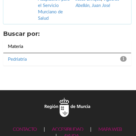
el Servicio
Abellán, Juan José
Murciano de
Salud
Buscar por:
Materia
Pedriatría
1
CONTACTO
|
ACCESIBILIDAD
|
MAPA WEB