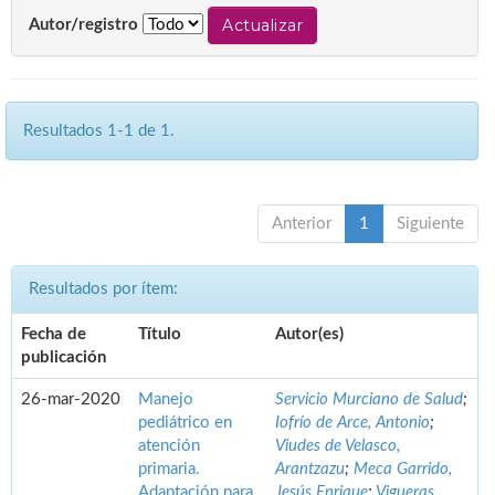
Autor/registro
Resultados 1-1 de 1.
Anterior
1
Siguiente
Resultados por ítem:
Fecha de
Título
Autor(es)
publicación
26-mar-2020
Manejo
Servicio Murciano de Salud
;
pediátrico en
Iofrío de Arce, Antonio
;
atención
Viudes de Velasco,
primaria.
Arantzazu
;
Meca Garrido,
Adaptación para
Jesús Enrique
;
Vigueras