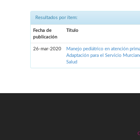
Resultados por ítem:
Fecha de
Título
publicación
26-mar-2020
Manejo pediátrico en atención prima
Adaptación para el Servicio Murcia
Salud