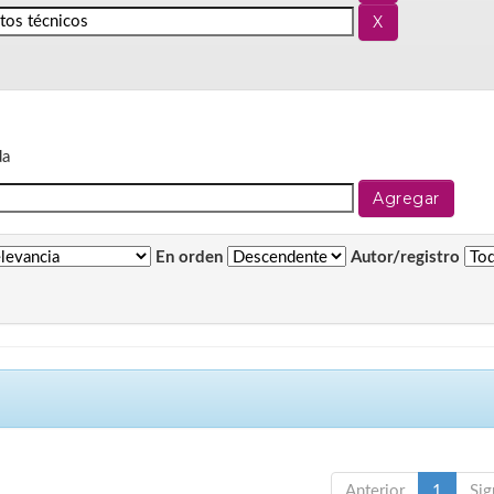
da
En orden
Autor/registro
Anterior
1
Sig