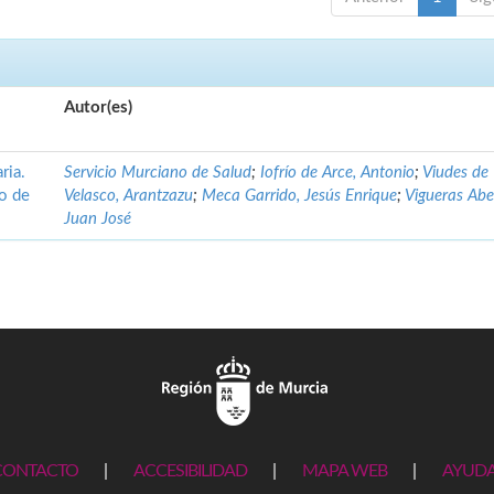
Autor(es)
ria.
Servicio Murciano de Salud
;
Iofrío de Arce, Antonio
;
Viudes de
no de
Velasco, Arantzazu
;
Meca Garrido, Jesús Enrique
;
Vigueras Abe
Juan José
CONTACTO
|
ACCESIBILIDAD
|
MAPA WEB
|
AYUD