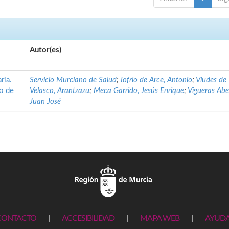
Autor(es)
ria.
Servicio Murciano de Salud
;
Iofrío de Arce, Antonio
;
Viudes de
no de
Velasco, Arantzazu
;
Meca Garrido, Jesús Enrique
;
Vigueras Abe
Juan José
CONTACTO
|
ACCESIBILIDAD
|
MAPA WEB
|
AYUD