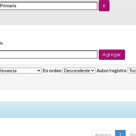
da
En orden
Autor/registro
Anterior
1
Sig