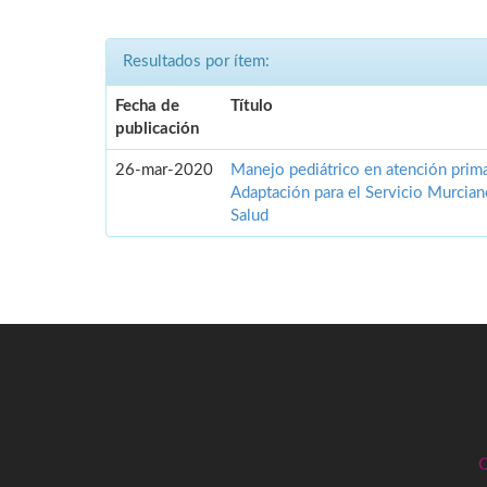
Resultados por ítem:
Fecha de
Título
publicación
26-mar-2020
Manejo pediátrico en atención prima
Adaptación para el Servicio Murcia
Salud