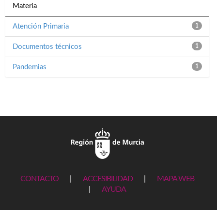
Materia
Atención Primaria
1
Documentos técnicos
1
Pandemias
1
CONTACTO
|
ACCESIBILIDAD
|
MAPA WEB
|
AYUDA