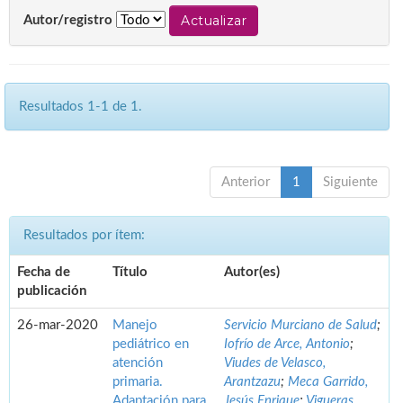
Autor/registro
Resultados 1-1 de 1.
Anterior
1
Siguiente
Resultados por ítem:
Fecha de
Título
Autor(es)
publicación
26-mar-2020
Manejo
Servicio Murciano de Salud
;
pediátrico en
Iofrío de Arce, Antonio
;
atención
Viudes de Velasco,
primaria.
Arantzazu
;
Meca Garrido,
Adaptación para
Jesús Enrique
;
Vigueras