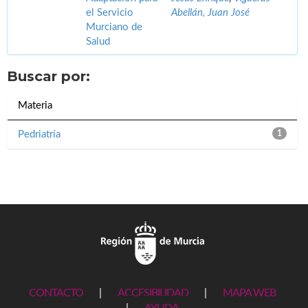
el Servicio
Abellán, Juan José
Murciano de
Salud
Buscar por:
Materia
Pedriatría
1
CONTACTO
|
ACCESIBILIDAD
|
MAPA WEB