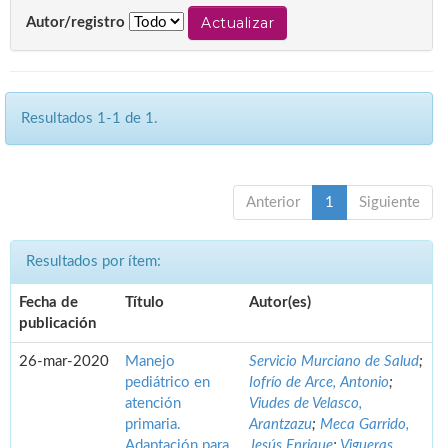
Autor/registro
Resultados 1-1 de 1.
Anterior
1
Siguiente
Resultados por ítem:
Fecha de
Título
Autor(es)
publicación
26-mar-2020
Manejo
Servicio Murciano de Salud
;
pediátrico en
Iofrío de Arce, Antonio
;
atención
Viudes de Velasco,
primaria.
Arantzazu
;
Meca Garrido,
Adaptación para
Jesús Enrique
;
Vigueras