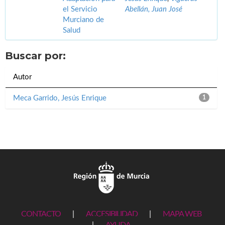
el Servicio
Abellán, Juan José
Murciano de
Salud
Buscar por:
Autor
Meca Garrido, Jesús Enrique
1
CONTACTO
|
ACCESIBILIDAD
|
MAPA WEB