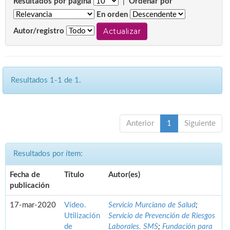
Resultados por página
|
Ordenar por
En orden
Autor/registro
Resultados 1-1 de 1.
Anterior
1
Siguiente
Resultados por ítem:
Fecha de
Título
Autor(es)
publicación
17-mar-2020
Vídeo.
Servicio Murciano de Salud
;
Utilización
Servicio de Prevención de Riesgos
de
Laborales. SMS
;
Fundación para