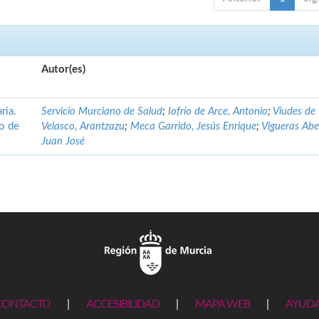
Autor(es)
ria.
Servicio Murciano de Salud
;
Iofrío de Arce, Antonio
;
Viudes de
no de
Velasco, Arantzazu
;
Meca Garrido, Jesús Enrique
;
Vigueras Abe
Juan José
CONTACTO
|
ACCESIBILIDAD
|
MAPA WEB
|
AYUD