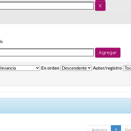
da
En orden
Autor/registro
Anterior
1
Sig