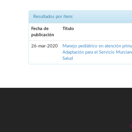
Resultados por ítem:
Fecha de
Título
publicación
26-mar-2020
Manejo pediátrico en atención prima
Adaptación para el Servicio Murcia
Salud