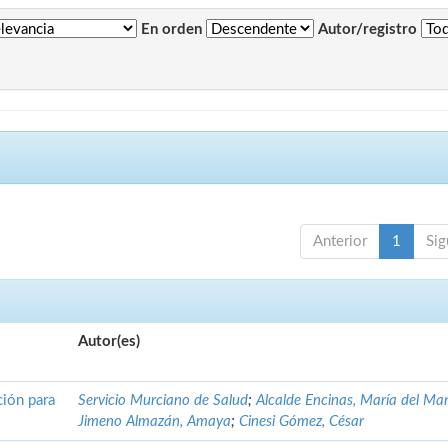
En orden
Autor/registro
Anterior
1
Sig
Autor(es)
ción para
Servicio Murciano de Salud
;
Alcalde Encinas, María del Ma
Jimeno Almazán, Amaya
;
Cinesi Gómez, César