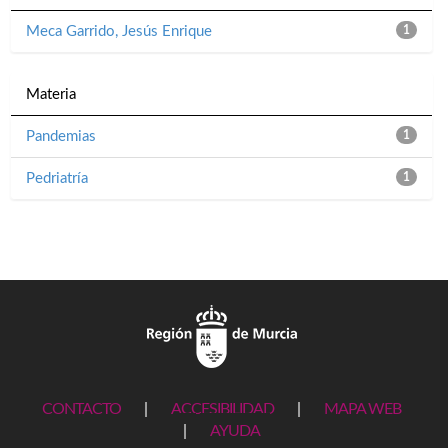
Meca Garrido, Jesús Enrique
1
Materia
Pandemias
1
Pedriatría
1
CONTACTO
|
ACCESIBILIDAD
|
MAPA WEB
|
AYUDA