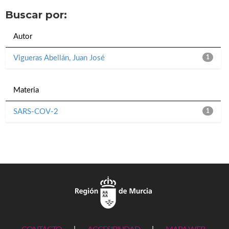
Buscar por:
Autor
Vigueras Abellán, Juan José
1
Materia
SARS-COV-2
1