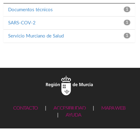
Documentos técnicos
1
SARS-COV-2
1
Servicio Murciano de Salud
1
CONTACTO
|
ACCESIBILIDAD
|
MAPA WEB
|
AYUDA