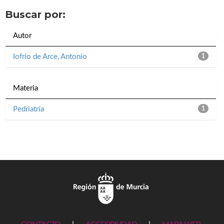
Buscar por:
Autor
Iofrío de Arce, Antonio
1
Materia
Pedriatría
1