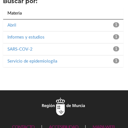
Buscar por:
Materia
Abril
1
Informes y estudios
1
SARS-COV-2
1
Servicio de epidemiologíla
1
CONTACTO
|
ACCESIBILIDAD
|
MAPA WEB