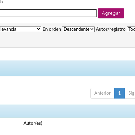
da
En orden
Autor/registro
Anterior
1
Sig
Autor(es)