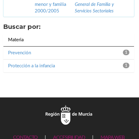
menor y familia
General de Familia y
2000/2005
Servicios Sectoriales
Buscar por:
Materia
Prevención
1
Protección a la infancia
1
CONTACTO
|
ACCESIBILIDAD
|
MAPA WEB