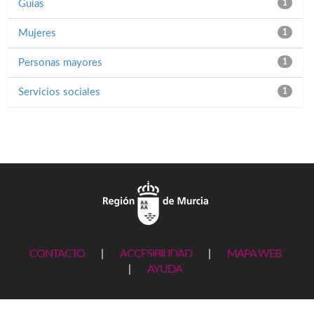
Guías
1
Mujeres
1
Personas mayores
1
Servicios sociales
1
CONTACTO
|
ACCESIBILIDAD
|
MAPA WEB
|
AYUDA