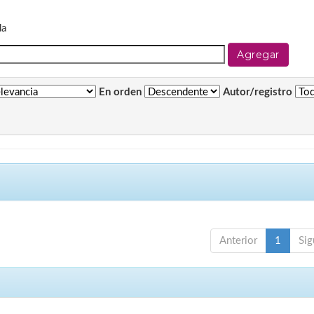
da
En orden
Autor/registro
Anterior
1
Sig