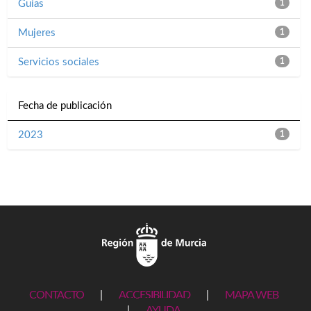
Guías
1
Mujeres
1
Servicios sociales
1
Fecha de publicación
2023
1
CONTACTO
|
ACCESIBILIDAD
|
MAPA WEB
|
AYUDA