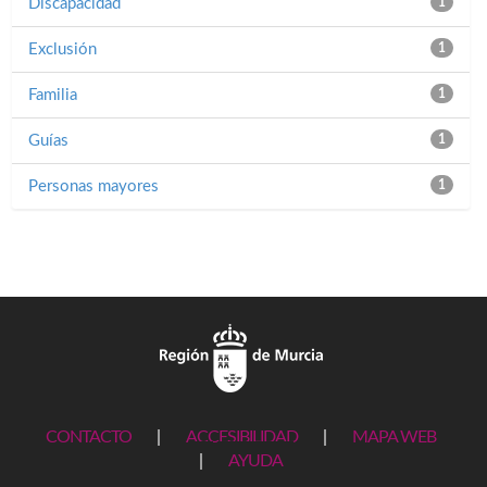
Discapacidad
1
Exclusión
1
Familia
1
Guías
1
Personas mayores
1
CONTACTO
|
ACCESIBILIDAD
|
MAPA WEB
|
AYUDA