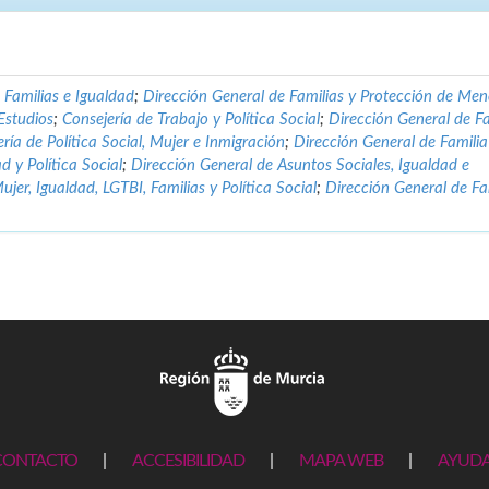
, Familias e Igualdad
;
Dirección General de Familias y Protección de Men
Estudios
;
Consejería de Trabajo y Política Social
;
Dirección General de Fa
ría de Política Social, Mujer e Inmigración
;
Dirección General de Familia
d y Política Social
;
Dirección General de Asuntos Sociales, Igualdad e
ujer, Igualdad, LGTBI, Familias y Política Social
;
Dirección General de Fa
CONTACTO
|
ACCESIBILIDAD
|
MAPA WEB
|
AYUD