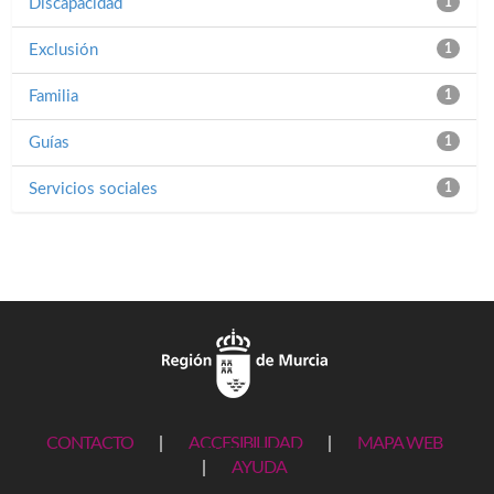
Discapacidad
1
Exclusión
1
Familia
1
Guías
1
Servicios sociales
1
CONTACTO
|
ACCESIBILIDAD
|
MAPA WEB
|
AYUDA