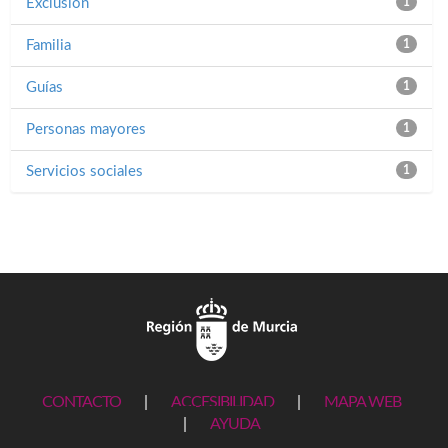
Exclusión
1
Familia
1
Guías
1
Personas mayores
1
Servicios sociales
1
CONTACTO
|
ACCESIBILIDAD
|
MAPA WEB
|
AYUDA