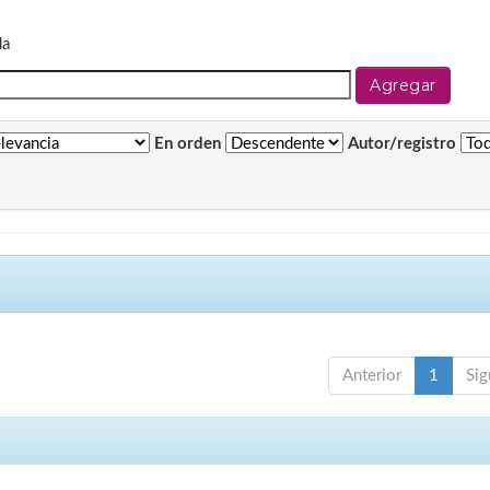
da
En orden
Autor/registro
Anterior
1
Sig