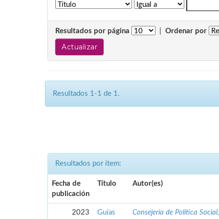
Resultados por página
|
Ordenar por
Resultados 1-1 de 1.
Resultados por ítem:
Fecha de
Título
Autor(es)
publicación
2023
Guías
Consejería de Política Social