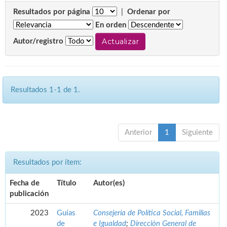
Resultados por página
|
Ordenar por
En orden
Autor/registro
Resultados 1-1 de 1.
Anterior
1
Siguiente
Resultados por ítem:
Fecha de
Título
Autor(es)
publicación
2023
Guías
Consejería de Política Social, Familias
de
e Igualdad
;
Dirección General de