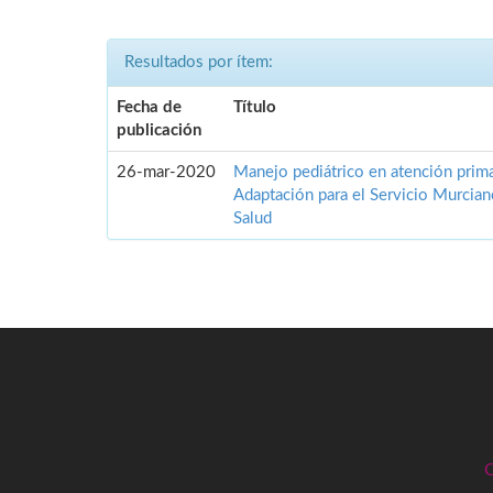
Resultados por ítem:
Fecha de
Título
publicación
26-mar-2020
Manejo pediátrico en atención prima
Adaptación para el Servicio Murcia
Salud