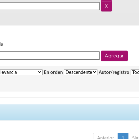
da
En orden
Autor/registro
Anterior
1
Sig