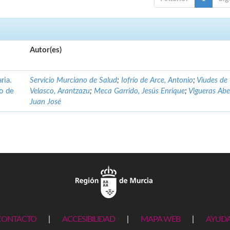
Autor(es)
ria.
Servicio Murciano de Salud
;
Iofrío de Arce, Antonio
;
Viudes de
no de
Velasco, Arantzazu
;
Meca Garrido, Jesús Enrique
;
Vigueras Abe
Juan José
CONTACTO
|
ACCESIBILIDAD
|
MAPA WEB
|
AYUD