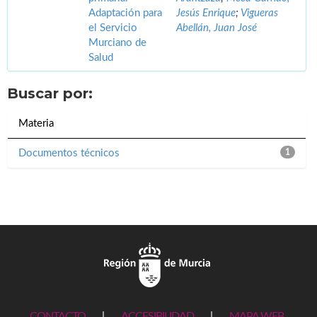
Adaptación para
Jesús Enrique
;
Vigueras
el Servicio
Abellán, Juan José
Murciano de
Salud
Buscar por:
Materia
Documentos técnicos
1
CONTACTO
|
ACCESIBILIDAD
|
MAPA WEB