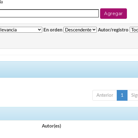
da
En orden
Autor/registro
Anterior
1
Sig
Autor(es)