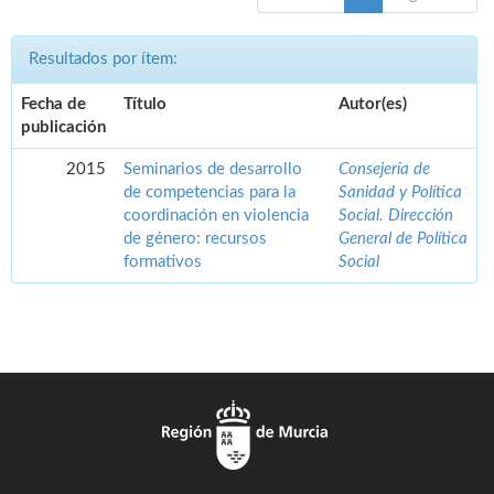
Resultados por ítem:
Fecha de
Título
Autor(es)
publicación
2015
Seminarios de desarrollo
Consejería de
de competencias para la
Sanidad y Política
coordinación en violencia
Social. Dirección
de género: recursos
General de Política
formativos
Social