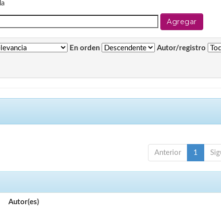
da
En orden
Autor/registro
Anterior
1
Sig
Autor(es)