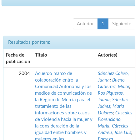
Anterior
1
Siguiente
Resultados por ítem:
Fecha de
Título
Autor(es)
publicación
2004
Acuerdo marco de
Sánchez Calero,
colaboración entre la
Juana
;
Bueno
Comunidad Autónoma y los
Gutiérrez, Maite
;
medios de comunicación de
Ros Piqueras,
la Región de Murcia para el
Juana
;
Sánchez
tratamiento de las
Juárez, María
informaciones sobre casos
Dolores
;
Cascales
de violencia hacia la mujer y
Florenciano,
la consideración de la
María
;
Cárceles
igualdad entre hombres y
Andreu, José Luis
;
mujeres en las
Borrega