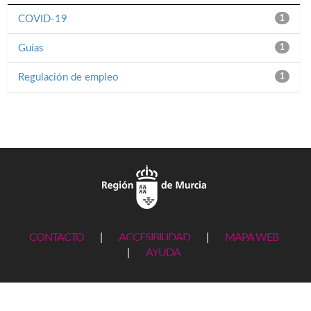
COVID-19
1
Guías
1
Regulación de empleo
1
CONTACTO
|
ACCESIBILIDAD
|
MAPA WEB
|
AYUDA