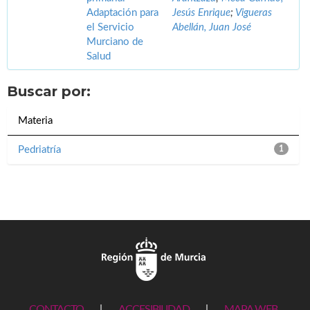
Adaptación para
Jesús Enrique
;
Vigueras
el Servicio
Abellán, Juan José
Murciano de
Salud
Buscar por:
Materia
Pedriatría
1
CONTACTO
|
ACCESIBILIDAD
|
MAPA WEB