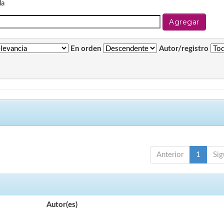
da
En orden
Autor/registro
Anterior
1
Sig
Autor(es)