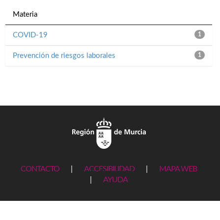
Materia
COVID-19
1
Prevención de riesgos laborales
1
CONTACTO
|
ACCESIBILIDAD
|
MAPA WEB
|
AYUDA