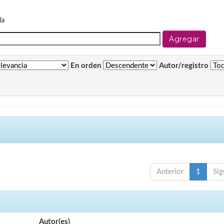
da
En orden
Autor/registro
Anterior
1
Sig
Autor(es)