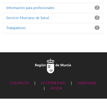
Información para profesionales
2
Servicio Murciano de Salud
2
Trabajadores
1
CONTACTO
|
ACCESIBILIDAD
|
MAPA WEB
|
AYUDA